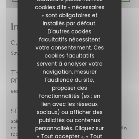
cookies dits « nécessaires
» sont obligatoires et
installés par défaut.
Infos pratiques
D'autres cookies
facultatifs nécessitent
CUISINE
votre consentement. Ces
Savoyarde, Produits frais, Fait maison, Terroir
cookies facultatifs
servent à analyser votre
navigation, mesurer
TYPE DE
l'audience du site,
RESTAURANT
proposer des
Restaurant Bar
fonctionnalités (ex : en
lien avec les réseaux
SERVICES
sociaux) ou afficher des
publicités ou contenus
Soirées à thème, Accès wifi gratuit, Animaux
personnalisés. Cliquez sur
acceptés, Peut accueillir des groupes, Banquets, Baby
foot, Privatisation, Terrasse
« Tout accepter », « Tout