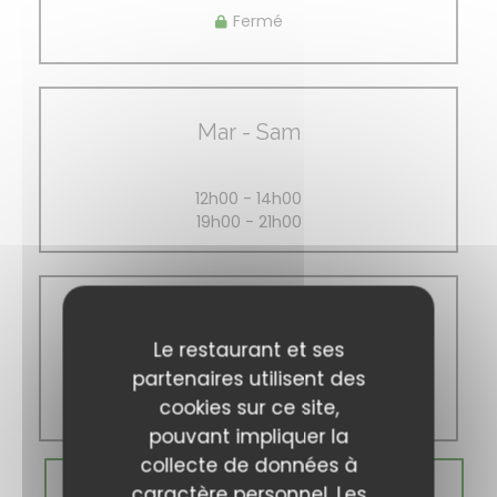
Fermé
Mar
-
Sam
12h00 - 14h00
19h00 - 21h00
Dimanche
Le restaurant et ses
partenaires utilisent des
Fermé
cookies sur ce site,
pouvant impliquer la
collecte de données à
RÉSERVER
caractère personnel. Les