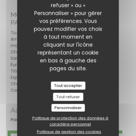
refuser » ou «
Personnaliser » pour gérer
MOYENS DE
vos préférences. Vous
PAIEMENT
pouvez modifier vos choix
Ticket Restaurant,
à tout moment en
Amex, Paiement
cliquant sur l'icône
mobile, Apple Pay,
Chèques, Paiement
représentant un cookie
Sans Contact,
en bas à gauche des
Eurocard/Mastercard,
pages du site.
Titres restaurant,
Espèces, Visa,
Chèques Vacances,
Tout accepter
Carte Bleue
Tout refuser
Personnaliser
Accès
Politique de protection des données à
Parking
gratuit
caractère personnel
Politique de gestion des cookies