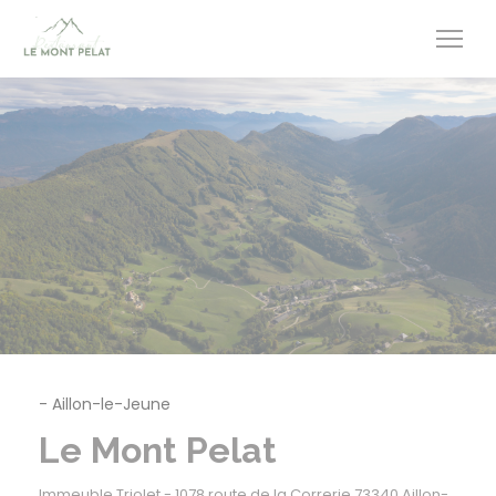
Panel pro správu cookies
-
Aillon-le-Jeune
Le Mont Pelat
Immeuble Triolet - 1078 route de la Correrie 73340 Aillon-