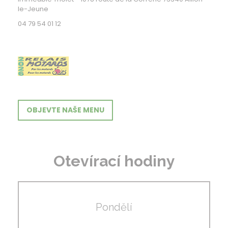
((otevře se v novém okně))
le-Jeune
04 79 54 01 12
OBJEVTE NAŠE MENU
Otevírací hodiny
Pondělí