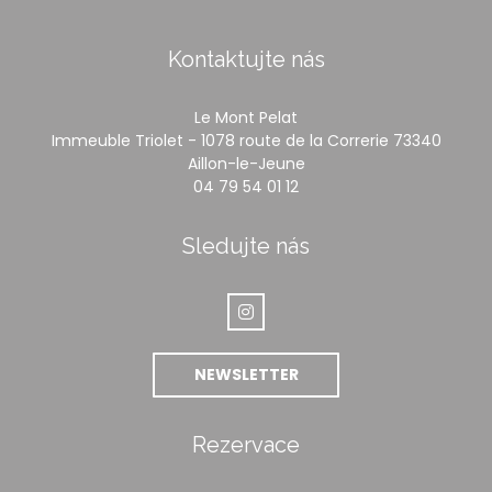
Kontaktujte nás
Le Mont Pelat
Immeuble Triolet - 1078 route de la Correrie 73340
((otevře se v novém ok
Aillon-le-Jeune
04 79 54 01 12
Sledujte nás
Instagram ((otevře se v novém
NEWSLETTER
Rezervace