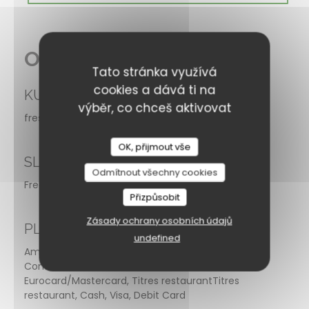
Obecné informace
Tato stránka využívá
cookies a dává ti na
KUCHYNĚ
výběr, co chceš aktivovat
fresh product,
OK, přijmout vše
SLUŽBY
Odmítnout všechny cookies
Free WIFI, Private Hire,
Přizpůsobit
Zásady ochrany osobních údajů
PLATEBNÍ METODY
undefined
Amex, Mobile payment, Paiement Sans
ContactPaiement Sans Contact,
Eurocard/Mastercard, Titres restaurantTitres
restaurant, Cash, Visa, Debit Card