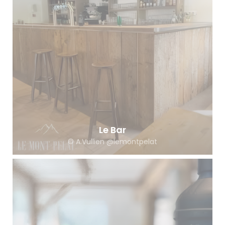
Le Bar
© A.Vullien @lemontpelat