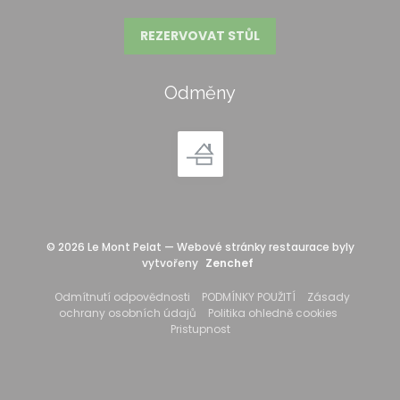
REZERVOVAT STŮL
Odměny
© 2026 Le Mont Pelat — Webové stránky restaurace byly
((otevře se v novém okně
vytvořeny
Zenchef
((otevře se v novém okně))
((otevře se v nové
Odmítnutí odpovědnosti
PODMÍNKY POUŽITÍ
Zásady
((otevře se v novém okně))
((otevře se
ochrany osobních údajů
Politika ohledně cookies
((otevře se v novém okně))
Pristupnost