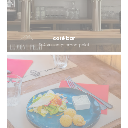
coté bar
© A.Vullien @lemontpelat