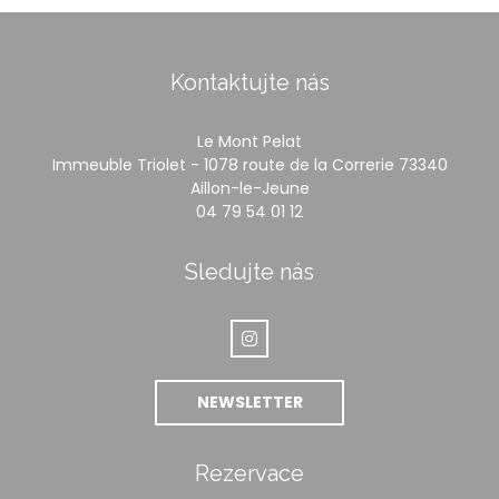
Kontaktujte nás
Le Mont Pelat
Immeuble Triolet - 1078 route de la Correrie 73340
((otevře se v novém ok
Aillon-le-Jeune
04 79 54 01 12
Sledujte nás
Instagram ((otevře se v novém
NEWSLETTER
Rezervace