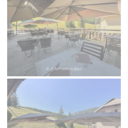
© @ArmelleVullien