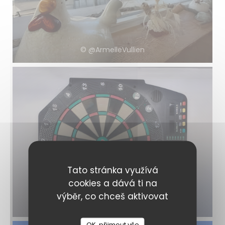
© @ArmelleVullien
Tato stránka využívá
cookies a dává ti na
Jeu Coté Bar
výběr, co chceš aktivovat
© @ArmelleVullien
OK, přijmout vše