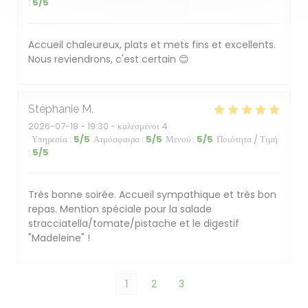
:
5
/5
Accueil chaleureux, plats et mets fins et excellents.
Nous reviendrons, c'est certain 😊
Stéphanie
M
2026-07-18
- 19:30 - καλεσμένοι 4
Υπηρεσία
:
5
/5
Ατμόσφαιρα
:
5
/5
Μενού
:
5
/5
Ποιότητα / Τιμή
:
5
/5
Très bonne soirée. Accueil sympathique et très bon
repas. Mention spéciale pour la salade
stracciatella/tomate/pistache et le digestif
"Madeleine" !
1
2
3