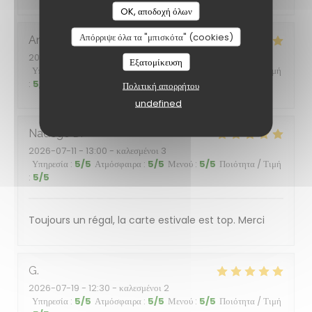
OK, αποδοχή όλων
Απόρριψε όλα τα "μπισκότα" (cookies)
Anthony
L
2026-07-21
- 12:15 - καλεσμένοι 2
Εξατομίκευση
Υπηρεσία
:
5
/5
Ατμόσφαιρα
:
5
/5
Μενού
:
5
/5
Ποιότητα / Τιμή
:
5
/5
Πολιτική απορρήτου
undefined
Nadège
D
2026-07-11
- 13:00 - καλεσμένοι 3
Υπηρεσία
:
5
/5
Ατμόσφαιρα
:
5
/5
Μενού
:
5
/5
Ποιότητα / Τιμή
:
5
/5
Toujours un régal, la carte estivale est top. Merci
G
2026-07-19
- 12:30 - καλεσμένοι 2
Υπηρεσία
:
5
/5
Ατμόσφαιρα
:
5
/5
Μενού
:
5
/5
Ποιότητα / Τιμή