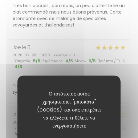
Très bon accueil , bon repas, un peu d'attente lié au
plat commandé mais nous étions prévenus. Carte
étonnante avec ce mélange de spécialités
savoyardes et thaïlandaises!
Joelle
B
2026-07-28
- 19:30 - καλεσμένοι 1
Υπηρεσία
:
5
/5
Ατμόσφαιρα
:
4
/5
Μενού
:
5
/5
Ποιότητα / Τιμή
:
4
/5
Très bon rapport qualité prix, personnel efficace et
sympathique
Ο ιστότοπος αυτός
χρησιμοποιεί "μπισκότα"
(cookies) και σας επιτρέπει
laurent
T
να ελέγξετε τι θέλετε να
2026-07-24
- 19:30 - καλεσμένοι 2
ενεργοποιήσετε
Υπηρεσία
:
4
/5
Ατμόσφαιρα
:
4
/5
Μενού
:
3
/5
Ποιότητα / Τιμή
:
3
/5