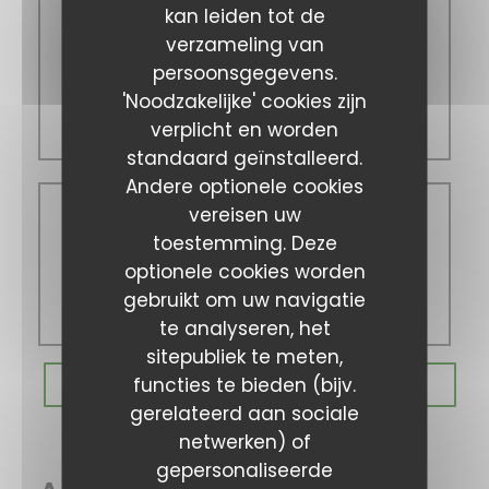
kan leiden tot de
Din
-
Zat
verzameling van
persoonsgegevens.
'Noodzakelijke' cookies zijn
12:00 - 14:00
verplicht en worden
19:00 - 21:00
standaard geïnstalleerd.
Andere optionele cookies
vereisen uw
Zondag
toestemming. Deze
optionele cookies worden
gebruikt om uw navigatie
Gesloten
te analyseren, het
sitepubliek te meten,
functies te bieden (bijv.
RESERVEER EEN TAFEL
gerelateerd aan sociale
netwerken) of
gepersonaliseerde