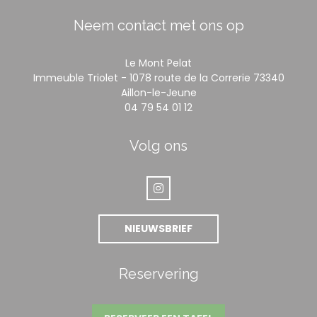
Neem contact met ons op
Le Mont Pelat
Immeuble Triolet - 1078 route de la Correrie 73340
((opent in een nieuw ve
Aillon-le-Jeune
04 79 54 01 12
Volg ons
Instagram ((opent in een nieuw
NIEUWSBRIEF
Reservering