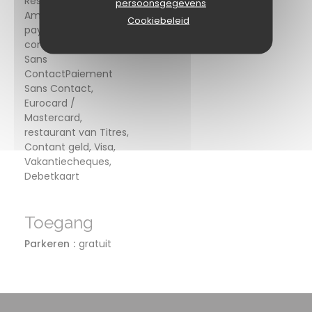
Restaurant Ticket,
persoonsgegevens
Amex, Mobile
Cookiebeleid
payment, Apple Pay,
controles, Paiement
Sans
ContactPaiement
Sans Contact,
Eurocard /
Mastercard,
restaurant van Titres,
Contant geld, Visa,
Vakantiecheques,
Debetkaart
Toegang
Parkeren
gratuit