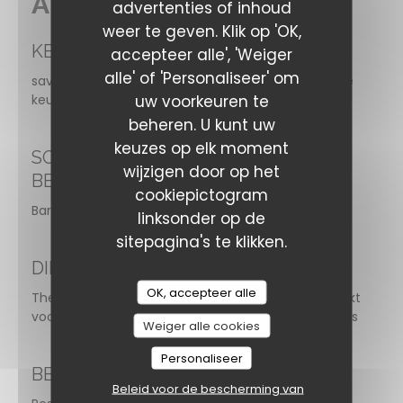
Algemene informatie
advertenties of inhoud
weer te geven. Klik op 'OK,
KEUKEN
accepteer alle', 'Weiger
alle' of 'Personaliseer' om
savoyard, vers product, Eigengemaakt, Traditionele
uw voorkeuren te
keuken
beheren. U kunt uw
keuzes op elk moment
SOORT
wijzigen door op het
BEDRIJF
cookiepictogram
Bar Restaurant
linksonder op de
sitepagina's te klikken.
DIENSTEN
OK, accepteer alle
Thema-avonden, Gratis wifi, Diervriendelijk, Geschikt
voor groepen, Banket, baby voet, Private Hire, Terras
Weiger alle cookies
Personaliseer
BETAALMETHODEN
Beleid voor de bescherming van