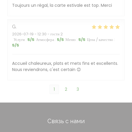
Toujours un régal, la carte estivale est top. Merci
G
2026-07-19
- 12:30 - гости 2
Услуги
:
5
/5
Атмосфера
:
5
/5
Меню
:
5
/5
Цена / качество
:
5
/5
Accueil chaleureux, plats et mets fins et excellents.
Nous reviendrons, c'est certain 😊
1
2
3
Связь с нами