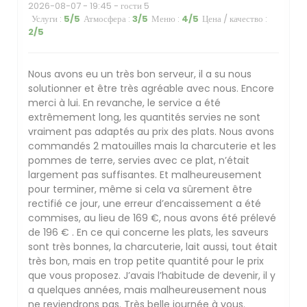
2026-08-07
- 19:45 - гости 5
Услуги
:
5
/5
Атмосфера
:
3
/5
Меню
:
4
/5
Цена / качество
:
2
/5
Nous avons eu un très bon serveur, il a su nous
solutionner et être très agréable avec nous. Encore
merci à lui. En revanche, le service a été
extrêmement long, les quantités servies ne sont
vraiment pas adaptés au prix des plats. Nous avons
commandés 2 matouilles mais la charcuterie et les
pommes de terre, servies avec ce plat, n’était
largement pas suffisantes. Et malheureusement
pour terminer, même si cela va sûrement être
rectifié ce jour, une erreur d’encaissement a été
commises, au lieu de 169 €, nous avons été prélevé
de 196 € . En ce qui concerne les plats, les saveurs
sont très bonnes, la charcuterie, lait aussi, tout était
très bon, mais en trop petite quantité pour le prix
que vous proposez. J’avais l’habitude de devenir, il y
a quelques années, mais malheureusement nous
ne reviendrons pas. Très belle journée à vous.