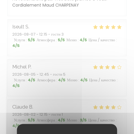
Cordialement Maud CHARPENAY
Iseult
S
2026-08-07
- 12:15 - гости 3
Услуги
:
5
/5
Атмосфера
:
5
/5
Меню
:
4
/5
Цена / качество
:
4
/5
Michel
P
2026-08-05
- 12:45 - гости 5
Услуги
:
4
/5
Атмосфера
:
4
/5
Меню
:
4
/5
Цена / качество
:
4
/5
Claude
B
2026-08-02
- 12:15 - гости 1
Услуги
:
5
/5
Атмосфера
:
4
/5
Меню
:
3
/5
Цена / качество
:
4
/5