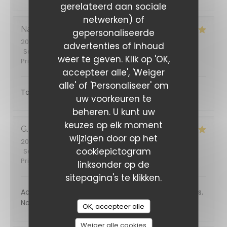
gerelateerd aan sociale
netwerken) of
Nadège
D
gepersonaliseerde
2026-07-11
- 13:00 - Gasten 3
advertenties of inhoud
Service
:
5
/5
Atmosfeer
:
5
/5
Keuken
:
5
/5
Kwaliteit /
weer te geven. Klik op 'OK,
Prijs
:
5
/5
accepteer alle', 'Weiger
alle' of 'Personaliseer' om
Toujours un régal, la carte estivale est top. Merci
uw voorkeuren te
beheren. U kunt uw
keuzes op elk moment
G
wijzigen door op het
2026-07-19
- 12:30 - Gasten 2
cookiepictogram
Service
:
5
/5
Atmosfeer
:
5
/5
Keuken
:
5
/5
Kwaliteit /
Prijs
:
5
/5
linksonder op de
sitepagina's te klikken.
Accueil chaleureux, plats et mets fins et excellents.
Nous reviendrons, c'est certain 😊
OK, accepteer alle
Weiger alle cookies