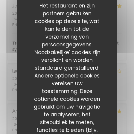
Het restaurant en zijn
Joelle
B
partners gebruiken
2026-07-28
- 19:30 - Gasten 1
Service
:
5
/5
Atmosfeer
:
4
/5
Keuken
:
5
/5
Kwaliteit /
cookies op deze site, wat
Prijs
:
4
/5
kan leiden tot de
verzameling van
Très bon rapport qualité prix, personnel efficace et
persoonsgegevens.
sympathique
'Noodzakelijke' cookies zijn
verplicht en worden
standaard geïnstalleerd.
laurent
T
Andere optionele cookies
2026-07-24
- 19:30 - Gasten 2
vereisen uw
Service
:
4
/5
Atmosfeer
:
4
/5
Keuken
:
3
/5
Kwaliteit /
Prijs
:
3
/5
toestemming. Deze
optionele cookies worden
gebruikt om uw navigatie
Anthony
L
te analyseren, het
2026-07-21
- 12:15 - Gasten 2
sitepubliek te meten,
Service
:
5
/5
Atmosfeer
:
5
/5
Keuken
:
5
/5
Kwaliteit /
functies te bieden (bijv.
Prijs
:
5
/5