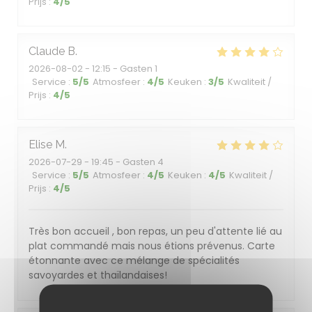
Prijs
:
4
/5
Claude
B
2026-08-02
- 12:15 - Gasten 1
Service
:
5
/5
Atmosfeer
:
4
/5
Keuken
:
3
/5
Kwaliteit /
Prijs
:
4
/5
Elise
M
2026-07-29
- 19:45 - Gasten 4
Service
:
5
/5
Atmosfeer
:
4
/5
Keuken
:
4
/5
Kwaliteit /
Prijs
:
4
/5
Très bon accueil , bon repas, un peu d'attente lié au
plat commandé mais nous étions prévenus. Carte
étonnante avec ce mélange de spécialités
savoyardes et thaïlandaises!