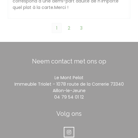
correspond à une demi-part adulte de n'importe
quel plat à la carte.Merci !
1
2
3
Neem contact met ons op
Le Mont Pelat
Immeuble Triolet - 1078 route de la Correrie 73340
((opent in een nieuw ve
Aillon-le-Jeune
04 79 54 01 12
Volg ons
Instagram ((opent in een nieuw