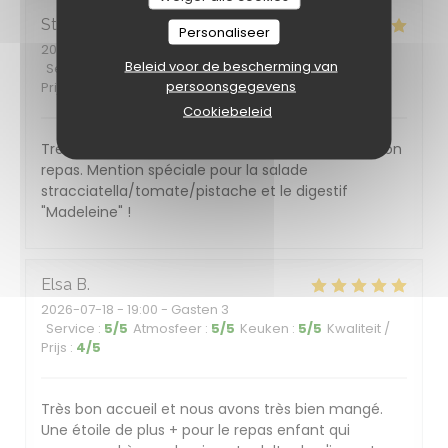
Stéphanie
M
Personaliseer
2026-07-18
- 19:30 - Gasten 4
Beleid voor de bescherming van
Service
:
5
/5
Atmosfeer
:
5
/5
Keuken
:
5
/5
Kwaliteit /
persoonsgegevens
Prijs
:
5
/5
Cookiebeleid
Très bonne soirée. Accueil sympathique et très bon
repas. Mention spéciale pour la salade
stracciatella/tomate/pistache et le digestif
"Madeleine" !
Elsa
B
2026-07-18
- 19:00 - Gasten 3
Service
:
5
/5
Atmosfeer
:
5
/5
Keuken
:
5
/5
Kwaliteit /
Prijs
:
4
/5
Très bon accueil et nous avons très bien mangé.
Une étoile de plus + pour le repas enfant qui