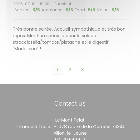
2026-07-18
- 19:30 - Guests 4
Service
:
5
/5
Ambiance
:
5
/5
Food
:
5
/5
Value
:
5
/5
Très bonne soirée. Accueil sympathique et très bon
repas. Mention spéciale pour la salade
stracciatella/tomate/pistache et le digestif
"Madeleine" !
1
2
3
Contact us
Le Mont Pelat
Immeuble Triolet - 1078 route de la Correrie 73340
((opens in a new windo
Aillon-le-Jeune
04 79 54 01 12