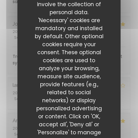
savoyardes et thaïlandaises!
involve the collection of
personal data.
'Necessary' cookies are
Joelle
B
mandatory and installed
2026-07-28
- 19:30 - Guests 1
by default. Other optional
Service
:
5
/5
Ambiance
:
4
/5
Food
:
5
/5
Value
:
4
/5
cookies require your
consent. These optional
Très bon rapport qualité prix, personnel efficace et
cookies are used to
sympathique
analyze your browsing,
measure site audience,
provide features (e.g.,
laurent
T
related to social
2026-07-24
- 19:30 - Guests 2
Service
:
4
/5
Ambiance
:
4
/5
Food
:
3
/5
Value
:
3
/5
networks) or display
personalized advertising
or content. Click on 'OK,
Anthony
L
accept all', 'Deny all' or
2026-07-21
- 12:15 - Guests 2
'Personalize' to manage
Service
:
5
/5
Ambiance
:
5
/5
Food
:
5
/5
Value
:
5
/5