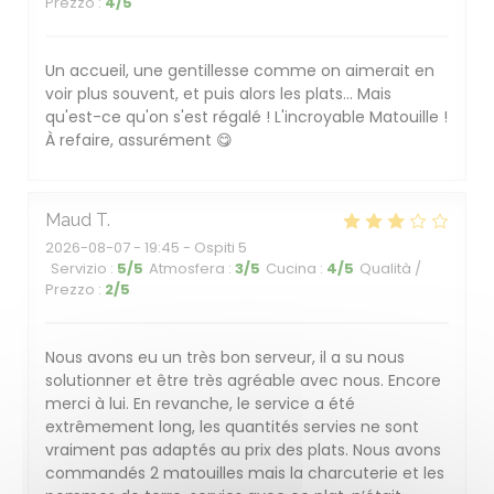
Prezzo
:
4
/5
Un accueil, une gentillesse comme on aimerait en
voir plus souvent, et puis alors les plats... Mais
qu'est-ce qu'on s'est régalé ! L'incroyable Matouille !
À refaire, assurément 😋
Maud
T
2026-08-07
- 19:45 - Ospiti 5
Servizio
:
5
/5
Atmosfera
:
3
/5
Cucina
:
4
/5
Qualità /
Prezzo
:
2
/5
Nous avons eu un très bon serveur, il a su nous
solutionner et être très agréable avec nous. Encore
merci à lui. En revanche, le service a été
extrêmement long, les quantités servies ne sont
vraiment pas adaptés au prix des plats. Nous avons
commandés 2 matouilles mais la charcuterie et les