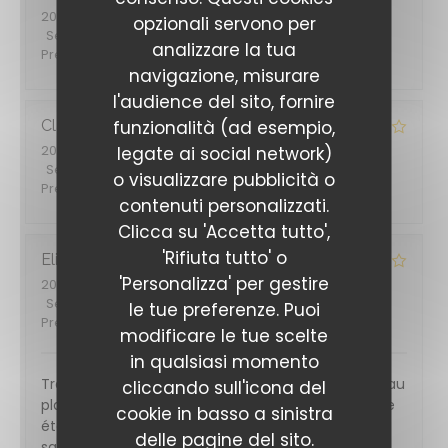
2026-08-05
- 12:45 - Ospiti 5
opzionali servono per
Servizio
:
4
/5
Atmosfera
:
4
/5
Cucina
:
4
/5
Qualità /
analizzare la tua
Prezzo
:
4
/5
navigazione, misurare
l'audience del sito, fornire
funzionalità (ad esempio,
Claude
B
2026-08-02
legate ai social network)
- 12:15 - Ospiti 1
Servizio
:
5
/5
Atmosfera
:
4
/5
Cucina
:
3
/5
Qualità /
o visualizzare pubblicità o
Prezzo
:
4
/5
contenuti personalizzati.
Clicca su 'Accetta tutto',
'Rifiuta tutto' o
Elise
M
'Personalizza' per gestire
2026-07-29
- 19:45 - Ospiti 4
Servizio
:
5
/5
Atmosfera
:
4
/5
Cucina
:
4
/5
Qualità /
le tue preferenze. Puoi
Prezzo
:
4
/5
modificare le tue scelte
in qualsiasi momento
Très bon accueil , bon repas, un peu d'attente lié au
cliccando sull'icona del
plat commandé mais nous étions prévenus. Carte
cookie in basso a sinistra
étonnante avec ce mélange de spécialités
delle pagine del sito.
savoyardes et thaïlandaises!