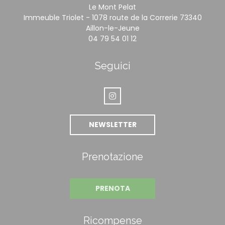
Le Mont Pelat
Immeuble Triolet - 1078 route de la Correrie 73340
((apre una nuova finest
Aillon-le-Jeune
04 79 54 01 12
Seguici
Instagram ((apre una nuova fin
NEWSLETTER
Prenotazione
PRENOTA
Ricompense