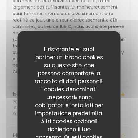
pommes de terre, servies avec ce plat, n’était
largement pas suffisantes. Et malheureusement
pour terminer, même si cela va sûrement être
rectifié ce jour, une erreur d’encaissement a été
commises, au lieu de 169 €, nous avons été prélevé
de 196 € . En ce qui concerne les plats, les saveurs
sont très bonnes, la charcuterie, lait aussi, tout était
très bon, mais en trop petite quantité pour le prix
Il ristorante e i suoi
que vous proposez. J’avais l’habitude de devenir, il y
partner utilizzano cookies
a quelques années, mais malheureusement nous
su questo sito, che
ne reviendrons pas. Très belle journée à vous.
Cordialement Maud CHARPENAY
possono comportare la
raccolta di dati personali.
I cookies denominati
Iseult
S
«necessari» sono
2026-08-07
- 12:15 - Ospiti 3
obbligatori e installati per
Servizio
:
5
/5
Atmosfera
:
5
/5
Cucina
:
4
/5
Qualità /
impostazione predefinita.
Prezzo
:
4
/5
Altri cookies opzionali
richiedono il tuo
Michel
P
consenso. Questi cookies