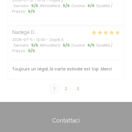
2026-07-21
- 12:15 - Ospiti 2
Servizio
:
5
/5
Atmosfera
:
5
/5
Cucina
:
5
/5
Qualità /
Prezzo
:
5
/5
Nadège
D
2026-07-11
- 13:00 - Ospiti 3
Servizio
:
5
/5
Atmosfera
:
5
/5
Cucina
:
5
/5
Qualità /
Prezzo
:
5
/5
Toujours un régal, la carte estivale est top. Merci
1
2
3
Contattaci