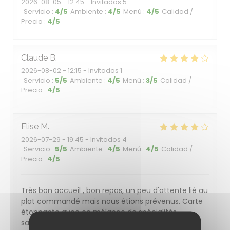
2026-08-05
- 12:45 - Invitados 5
Servicio
:
4
/5
Ambiente
:
4
/5
Menú
:
4
/5
Calidad /
Precio
:
4
/5
Claude
B
2026-08-02
- 12:15 - Invitados 1
Servicio
:
5
/5
Ambiente
:
4
/5
Menú
:
3
/5
Calidad /
Precio
:
4
/5
Elise
M
2026-07-29
- 19:45 - Invitados 4
Servicio
:
5
/5
Ambiente
:
4
/5
Menú
:
4
/5
Calidad /
Precio
:
4
/5
Très bon accueil , bon repas, un peu d'attente lié au
plat commandé mais nous étions prévenus. Carte
étonnante avec ce mélange de spécialités
savoyardes et thaïlandaises!