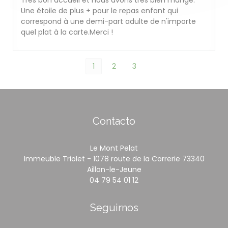
Très bon accueil et nous avons très bien mangé.
Une étoile de plus + pour le repas enfant qui
correspond à une demi-part adulte de n'importe
quel plat à la carte.Merci !
1
2
3
Contacto
Le Mont Pelat
Immeuble Triolet - 1078 route de la Correrie 73340
((abre en una nueva ve
Aillon-le-Jeune
04 79 54 01 12
Seguirnos