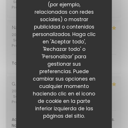
Servicio
:
5
/5
Ambiente
:
5
/5
Menú
:
5
/5
Calidad /
(por ejemplo,
Precio
:
5
/5
relacionadas con redes
sociales) o mostrar
publicidad o contenidos
Nadège
D
personalizados. Haga clic
2026-07-11
- 13:00 - Invitados 3
Servicio
:
5
/5
Ambiente
:
5
/5
Menú
:
5
/5
Calidad /
en 'Aceptar todo',
Precio
:
5
/5
'Rechazar todo' o
'Personalizar' para
Toujours un régal, la carte estivale est top. Merci
gestionar sus
preferencias. Puede
cambiar sus opciones en
G
cualquier momento
2026-07-19
- 12:30 - Invitados 2
haciendo clic en el icono
Servicio
:
5
/5
Ambiente
:
5
/5
Menú
:
5
/5
Calidad /
de cookie en la parte
Precio
:
5
/5
inferior izquierda de las
páginas del sitio.
Accueil chaleureux, plats et mets fins et excellents.
Nous reviendrons, c'est certain 😊