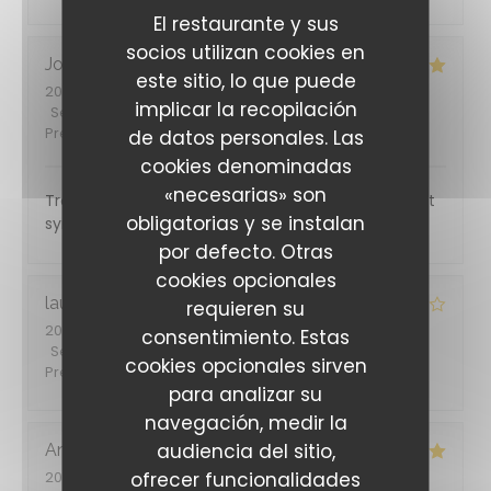
El restaurante y sus
socios utilizan cookies en
Joelle
B
este sitio, lo que puede
2026-07-28
- 19:30 - Invitados 1
implicar la recopilación
Servicio
:
5
/5
Ambiente
:
4
/5
Menú
:
5
/5
Calidad /
Precio
:
4
/5
de datos personales. Las
cookies denominadas
«necesarias» son
Très bon rapport qualité prix, personnel efficace et
obligatorias y se instalan
sympathique
por defecto. Otras
cookies opcionales
laurent
T
requieren su
2026-07-24
- 19:30 - Invitados 2
consentimiento. Estas
Servicio
:
4
/5
Ambiente
:
4
/5
Menú
:
3
/5
Calidad /
cookies opcionales sirven
Precio
:
3
/5
para analizar su
navegación, medir la
audiencia del sitio,
Anthony
L
ofrecer funcionalidades
2026-07-21
- 12:15 - Invitados 2